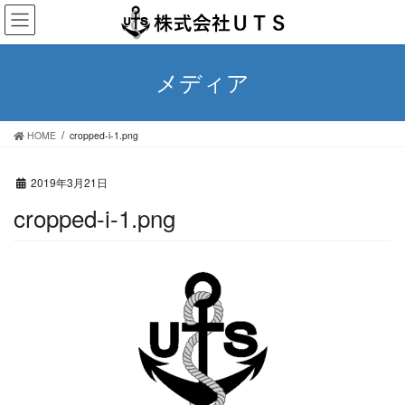
コ
ナ
ン
ビ
テ
ゲ
ン
ー
メディア
ツ
シ
へ
ョ
ス
ン
HOME
cropped-i-1.png
キ
に
ッ
移
プ
動
2019年3月21日
cropped-i-1.png